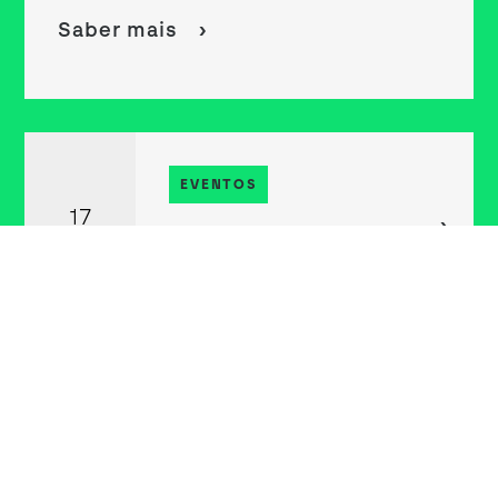
Saber mais
EVENTOS
17
Data Research Meetup
JUL '26
by MagIC - 4ª Edição
EVENTOS
30
Summer Bootcamp
JUN '26
NOVA IMS