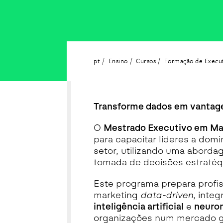
pt
Ensino
Cursos
Formação de Execu
Transforme dados em vantag
O
Mestrado Executivo em Mar
para capacitar líderes a domi
setor, utilizando uma aborda
tomada de decisões estratégi
Este programa prepara profiss
marketing
data-driven
, inte
inteligência artificial
e
neuro
organizações num mercado g