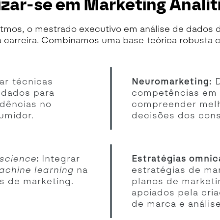
izar-se em Marketing Analít
mos, o mestrado executivo em análise de dados de
a carreira. Combinamos uma base teórica robusta
ar técnicas
Neuromarketing:
D
 dados para
competências em 
ndências no
compreender melh
umidor.
decisões dos con
science
:
Integrar
Estratégias omnic
achine learning
na
estratégias de ma
s de marketing.
planos de marketi
apoiados pela cri
de marca e análise