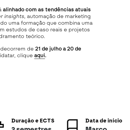
tá
alinhado com as tendências atuais
 insights
, automação de marketing
endo uma formação que combina uma
m estudos de caso reais e projetos
dramento teórico.
o decorrem de
21 de julho a 20 de
idatar, clique
aqui
.
Duração e ECTS
Data de início
2 semestres
Março