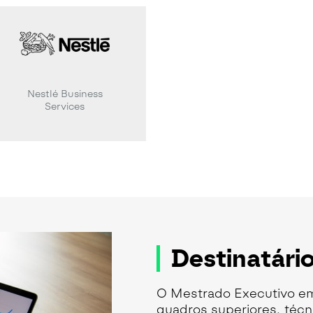
Nestlé Business
Services
Destinatári
O Mestrado Executivo em
quadros superiores, técni