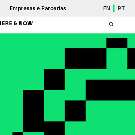
i
Empresas e Parcerias
EN
PT
HERE & NOW
Calendário Académico
Aluno Internacional
Programas de Mobilidade
Associação de Estudantes
Eleições Estudantis
Prémios e Quadro de Mérito
Bolsas
Gabinete de Inserção Profissional
Serviços de Ação Social
Desporto
Regulamentos