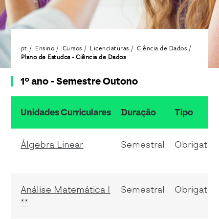
pt
Ensino
Cursos
Licenciaturas
Ciência de Dados
Plano de Estudos - Ciência de Dados
1º ano - Semestre Outono
Unidades Curriculares
Duração
Tipo
resumo do conteudo da tabela
Álgebra Linear
Semestral
Obrigatóri
Análise Matemática I
Semestral
Obrigatóri
**