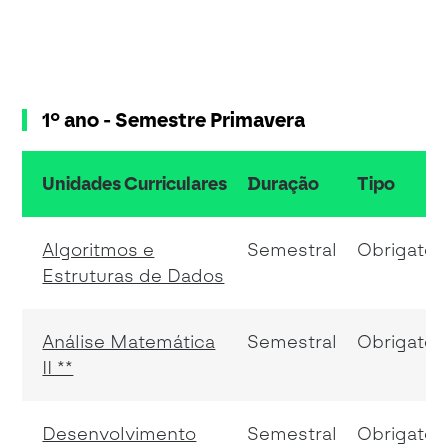
1º ano - Semestre Primavera
Unidades Curriculares
Duração
Tipo
resumo do conteudo da tabela
Algoritmos e
Semestral
Obrigatóri
Estruturas de Dados
Análise Matemática
Semestral
Obrigatóri
II **
Desenvolvimento
Semestral
Obrigatóri