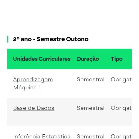
2º ano - Semestre Outono
Unidades Curriculares
Duração
Tipo
resumo do conteudo da tabela
Aprendizagem
Semestral
Obrigatóri
Máquina I
Base de Dados
Semestral
Obrigatóri
Inferência Estatística
Semestral
Obrigatóri