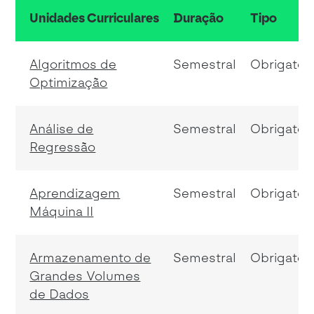
Unidades Curriculares
Duração
Tipo
resumo do conteudo da tabela
Algoritmos de
Semestral
Obrigatóri
Optimização
Análise de
Semestral
Obrigatóri
Regressão
Aprendizagem
Semestral
Obrigatóri
Máquina II
Armazenamento de
Semestral
Obrigatóri
Grandes Volumes
de Dados