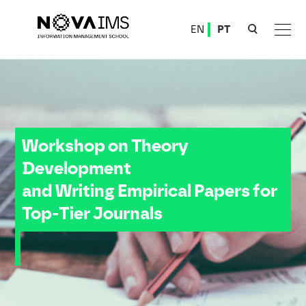
Ver o conteúdo principal
EN
PT
Workshop on Theory Development and Writing Empirical Papers for Top-Tier Journals
Workshop on Theory
Development
and Writing Empirical Papers for
Top-Tier Journals