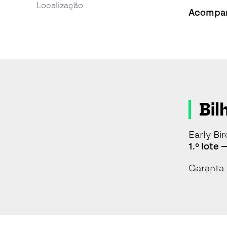
Localização
Acompanh
Bil
Early Bir
1.º lote 
Garanta 