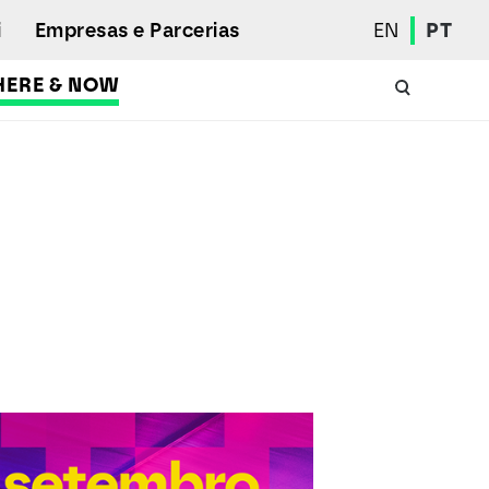
i
Empresas e Parcerias
EN
PT
HERE & NOW
Calendário Académico
Aluno Internacional
Programas de Mobilidade
Associação de Estudantes
Eleições Estudantis
Prémios e Quadro de Mérito
Bolsas
Gabinete de Inserção Profissional
Serviços de Ação Social
Desporto
Regulamentos