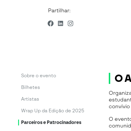
Partilhar:
O A
Sobre o evento
Bilhetes
Organiz
Artistas
estudant
convívi
Wrap Up da Edição de 2025
O event
Parceiros e Patrocinadores
comunid