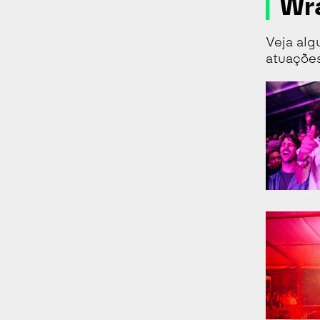
Wra
Veja al
atuações