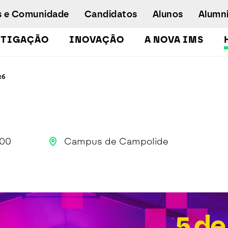
s e Comunidade
Candidatos
Alunos
Alumn
STIGAÇÃO
INOVAÇÃO
A NOVA IMS
Licenciaturas
26
Pós-Graduações e Mestrados
Mestrados Executivos
Doutoramento em Gestão de Informação
Formação de Executivos
00
Campus de Campolide
Workshops e Cursos de Curta Duração
Empregabilidade
Concurso especial - emergência
humanitária