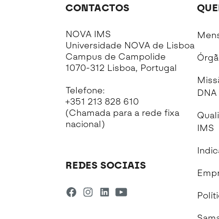
CONTACTOS
QUE
NOVA IMS
Mens
Universidade NOVA de Lisboa
Campus de Campolide
Órgã
1070-312 Lisboa, Portugal
Miss
Telefone:
DNA 
+351 213 828 610
(Chamada para a rede fixa
Qual
nacional)
IMS
Indi
REDES SOCIAIS
Empr
Polít
Sama