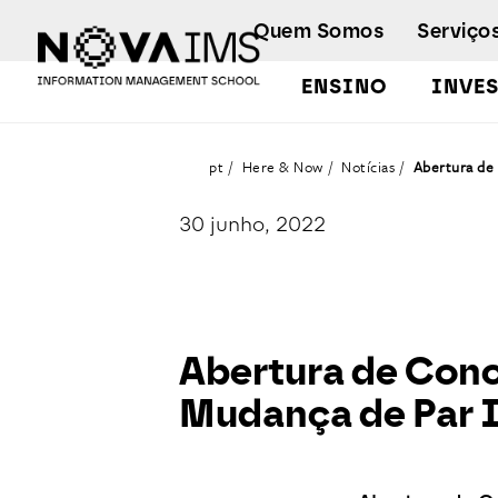
Ver o conteúdo principal
Quem Somos
Serviço
ENSINO
INVE
Abertura de Concurso de Acesso e Ingresso para Regime de Mudança de Par Instituição/ Curs
pt
Here & Now
Notícias
Abertura de 
30 junho, 2022
Abertura de Conc
Mudança de Par I
Detalhe da Notícia