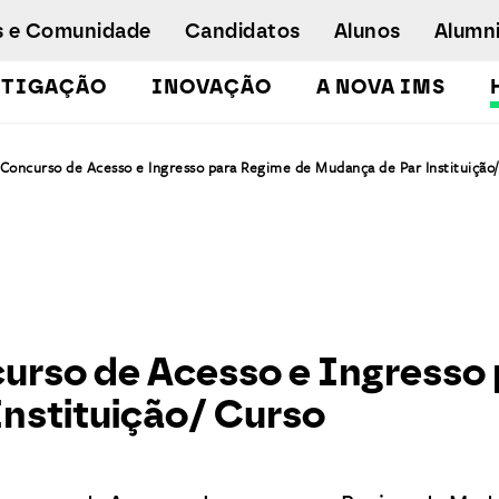
s e Comunidade
Candidatos
Alunos
Alumn
STIGAÇÃO
INOVAÇÃO
A NOVA IMS
o para o Ano Letivo 2022/2023
Licenciaturas
Concurso de Acesso e Ingresso para Regime de Mudança de Par Instituição/
Pós-Graduações e Mestrados
Mestrados Executivos
Doutoramento em Gestão de Informação
Formação de Executivos
Workshops e Cursos de Curta Duração
Empregabilidade
urso de Acesso e Ingresso
Concurso especial - emergência
nstituição/ Curso
humanitária