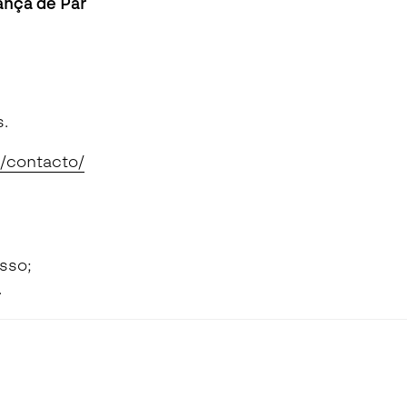
ança de Par
Seguros de Acidentes Pessoais
Estágios
Mentoria
.
t/contacto/
sso;
.