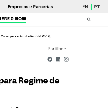
i
Empresas e Parcerias
EN
PT
HERE & NOW
Calendário Académico
 Curso para o Ano Letivo 2022/2023
Aluno Internacional
Partilhar:
Programas de Mobilidade
Associação de Estudantes
Eleições Estudantis
Prémios e Quadro de Mérito
Bolsas
 para Regime de
Gabinete de Inserção Profissional
Serviços de Ação Social
Desporto
Regulamentos