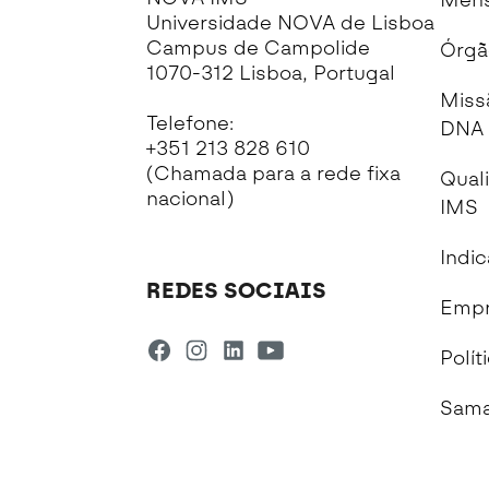
Mens
Universidade NOVA de Lisboa
Campus de Campolide
Órgã
1070-312 Lisboa, Portugal
Miss
Telefone:
DNA 
+351 213 828 610
(Chamada para a rede fixa
Qual
nacional)
IMS
Indi
REDES SOCIAIS
Empr
Polít
Sama