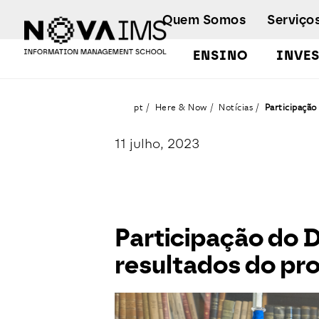
Ver o conteúdo principal
Quem Somos
Serviço
ENSINO
INVE
Participação do Docente Bruno Damásio na apresentação de resultados do projeto SIBER
pt
Here & Now
Notícias
Participação
11 julho, 2023
Participação do 
resultados do pr
Detalhe da Notícia