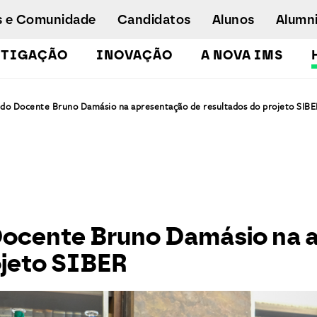
s e Comunidade
Candidatos
Alunos
Alumn
STIGAÇÃO
INOVAÇÃO
A NOVA IMS
Licenciaturas
 do Docente Bruno Damásio na apresentação de resultados do projeto SIBE
Pós-Graduações e Mestrados
Mestrados Executivos
Doutoramento em Gestão de Informação
Formação de Executivos
Workshops e Cursos de Curta Duração
Empregabilidade
Docente Bruno Damásio na 
Concurso especial - emergência
ojeto SIBER
humanitária