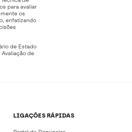
 Técnica de
s para avaliar
temente os
o, enfatizando
cisões
ário de Estado
 Avaliação de
LIGAÇÕES RÁPIDAS