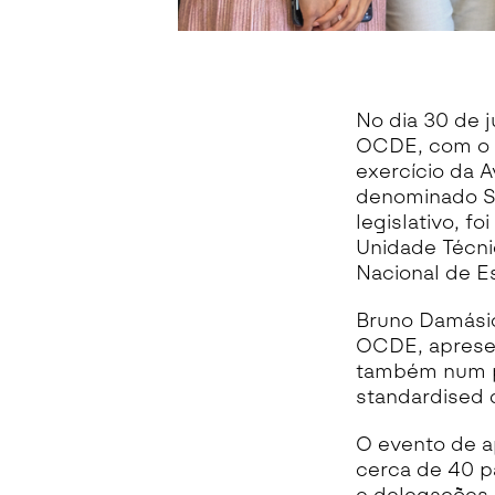
No dia 30 de 
OCDE, com o in
exercício da A
denominado SI
legislativo, f
Unidade Técnic
Nacional de Es
Bruno Damásio
OCDE, apresen
também num pa
standardised d
O evento de a
cerca de 40 p