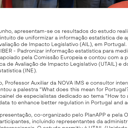
junho, apresentam-se os resultados do estudo real
tuito de uniformizar a informação estatística de a
valiação de Impacto Legislativo (AIL), em Portugal.
BER - Padronizar informação estatística para medi
oi apoiado pela Comissão Europeia e contou com a p
a de Avaliação de Impacto Legislativo (UTAIL) e do
tatística (INE).
, Professor Auxiliar da NOVA IMS e consultor inter
tou a palestra “What does this mean for Portugal?
inel de especialistas dedicado ao tema “How to 
ata to enhance better regulation in Portugal and a
presentação, co-organizado pelo PlanAPP e pela 
articipantes, incluindo representantes da administ