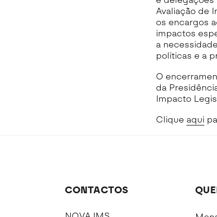
e delegações 
Avaliação de I
os encargos a
impactos espe
a necessidade
políticas e a
O encerrament
da Presidênci
Impacto Legisl
Clique
aqui
pa
CONTACTOS
QUE
NOVA IMS