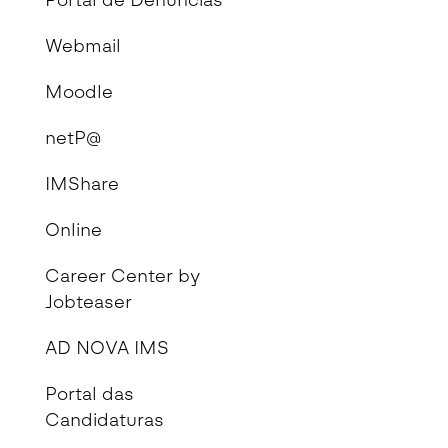
Portal de Denúncias
Webmail
Moodle
netP@
IMShare
Online
Career Center by
Jobteaser
AD NOVA IMS
Portal das
Candidaturas