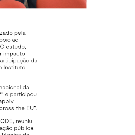
izado pela
poio ao
 O estudo,
r impacto
articipação da
 Instituto
nacional da
” e participou
apply
cross the EU”.
OCDE, reuniu
ração pública