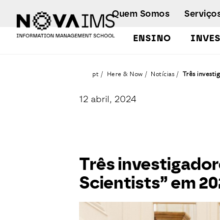
Ver o conteúdo principal
Quem Somos
Serviço
ENSINO
INVE
Três investigadores da NOVA IMS reconhecidos como “Best Scientists” em 2024
pt
Here & Now
Notícias
Três invest
12 abril, 2024
Três investigad
Scientists” em 2
Detalhe da Notícia