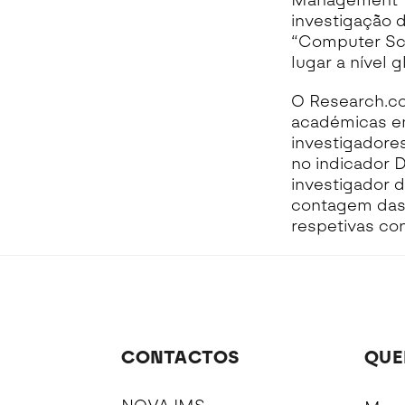
Management”. 
investigação 
“Computer Sc
lugar a nível g
O Research.co
académicas em
investigadores
no indicador 
investigador 
contagem dasc
respetivas con
CONTACTOS
QUE