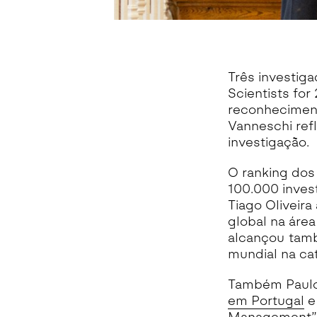
Três investig
Scientists fo
reconheciment
Vanneschi ref
investigação.
O ranking dos
100.000 invest
Tiago Oliveir
global na áre
alcançou ta
mundial na ca
Também Paulo 
em Portugal
e