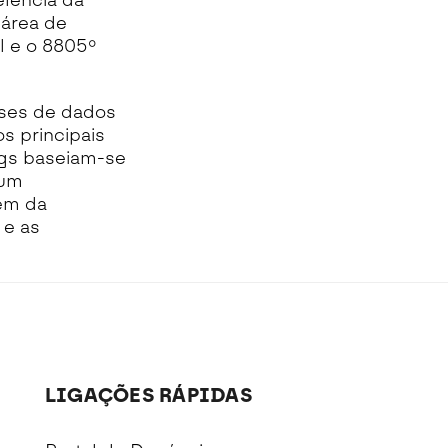
lência da
 área de
 e o 8805º
ases de dados
s principais
ings baseiam-se
 um
lém da
 e as
LIGAÇÕES RÁPIDAS