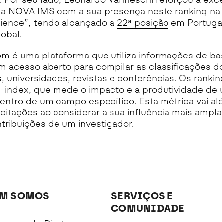
Por seu lado, Leonardo Vanneschi reforçou a exce
da NOVA IMS com a sua presença neste ranking na
ience”, tendo alcançado a
22ª posição
em Portugal
lobal.
m é uma plataforma que utiliza informações de b
 acesso aberto para compilar as classificações do
, universidades, revistas e conferências. Os rank
D-index, que mede o impacto e a produtividade de
dentro de um campo específico. Esta métrica vai a
itações ao considerar a sua influência mais ampla
tribuições de um investigador.
M SOMOS
SERVIÇOS E
COMUNIDADE