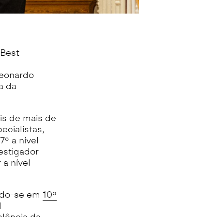
“Best
Leonardo
a da
is de mais de
ecialistas,
º a nível
estigador
 a nível
ando-se em
10º
d