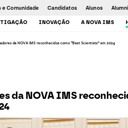
s e Comunidade
Candidatos
Alunos
Alumn
STIGAÇÃO
INOVAÇÃO
A NOVA IMS
Licenciaturas
igadores da NOVA IMS reconhecidos como “Best Scientists” em 2024
Pós-Graduações e Mestrados
Mestrados Executivos
Doutoramento em Gestão de Informação
Formação de Executivos
Workshops e Cursos de Curta Duração
Empregabilidade
ores da NOVA IMS reconhec
Concurso especial - emergência
024
humanitária