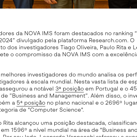
adores da NOVA IMS foram destacados no ranking 
r 2024” divulgado pela plataforma Research.com. O
o dos investigadores Tiago Oliveira, Paulo Rita e 
lete o compromisso da NOVA IMS com a excelênci
 melhores investigadores do mundo analisa os perf
igadores à escala mundial. Nesta vasta lista de esp
a assegurou a notável
3ª posição
em Portugal e o 457
a de ”Business and Management”. Além disso, o inv
mbém a
5ª posição
no plano nacional e o 2696º lugar
tegoria de "Computer Science".
Rita alcançou uma posição destacada, classific
 em 1596º a nível mundial na área de "Business an