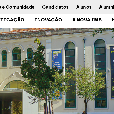
s e Comunidade
Candidatos
Alunos
Alumn
STIGAÇÃO
INOVAÇÃO
A NOVA IMS
Licenciaturas
Pós-Graduações e Mestrados
Mestrados Executivos
Doutoramento em Gestão de Informação
Formação de Executivos
Workshops e Cursos de Curta Duração
Empregabilidade
Concurso especial - emergência
humanitária