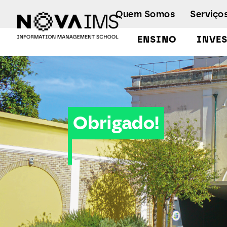
Ver o conteúdo principal
Quem Somos
Serviço
ENSINO
INVE
Thank you for the download of the brochure - GIBIS
Obrigado!