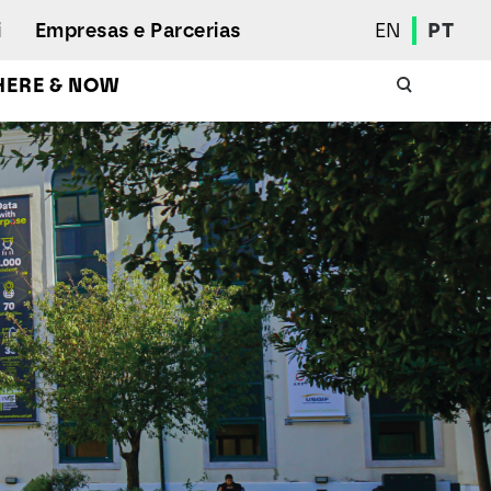
i
Empresas e Parcerias
EN
PT
HERE & NOW
Calendário Académico
Aluno Internacional
Programas de Mobilidade
Associação de Estudantes
Eleições Estudantis
Prémios e Quadro de Mérito
Bolsas
Gabinete de Inserção Profissional
Serviços de Ação Social
Desporto
Regulamentos