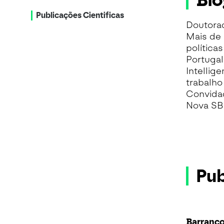
Bio
Publicações Cientificas
Doutora
Mais de 
política
Portuga
Intellig
trabalho
Convidad
Nova SBE
Pub
Barranco,