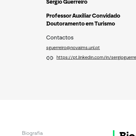
Sérgio Guerreiro
Professor Auxiliar Convidado
Doutoramento em Turismo
Contactos
sguerreiro@novaims.unl.pt
https://pt.linkedin.com/in/sergioguerre
Biografia