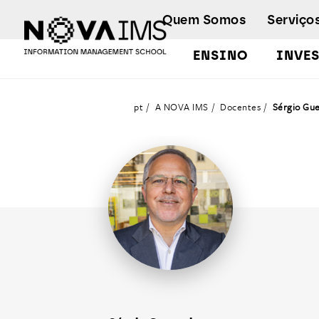
Ver o conteúdo principal
Quem Somos
Serviço
ENSINO
INVE
Docentes
pt
A NOVA IMS
Docentes
Sérgio Gue