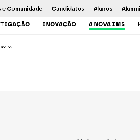
s e Comunidade
Candidatos
Alunos
Alumn
STIGAÇÃO
INOVAÇÃO
A NOVA IMS
Licenciaturas
rreiro
Pós-Graduações e Mestrados
Mestrados Executivos
Doutoramento em Gestão de Informação
Formação de Executivos
Workshops e Cursos de Curta Duração
Empregabilidade
Concurso especial - emergência
humanitária