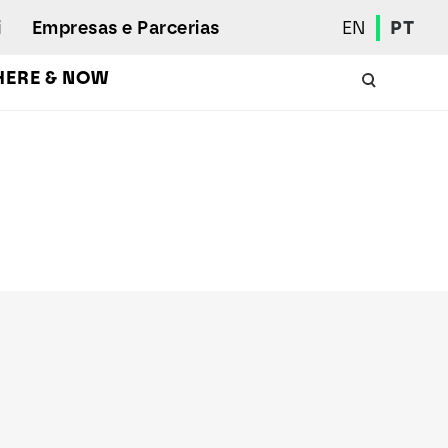
i
Empresas e Parcerias
EN
PT
HERE & NOW
Calendário Académico
Aluno Internacional
Programas de Mobilidade
Associação de Estudantes
Eleições Estudantis
Prémios e Quadro de Mérito
Bolsas
Gabinete de Inserção Profissional
Serviços de Ação Social
Desporto
Regulamentos