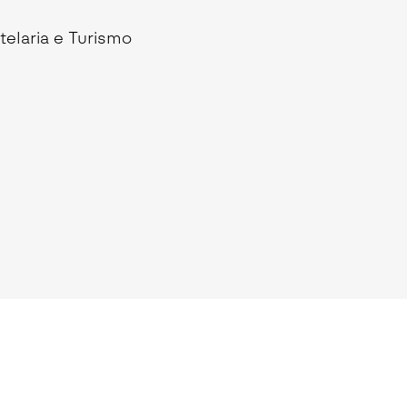
Seguros de Acidentes Pessoais
telaria e Turismo
Estágios
Mentoria