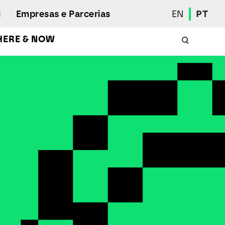
i
Empresas e Parcerias
EN
PT
HERE & NOW
Calendário Académico
Aluno Internacional
Programas de Mobilidade
Associação de Estudantes
Eleições Estudantis
Prémios e Quadro de Mérito
Bolsas
Gabinete de Inserção Profissional
Serviços de Ação Social
Desporto
Regulamentos