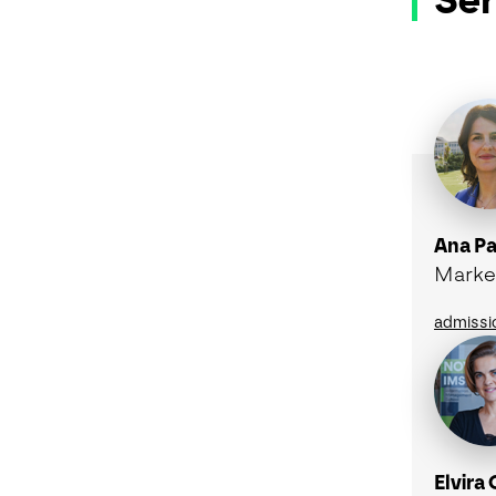
Ser
Ana Pa
Marke
admissi
Elvira