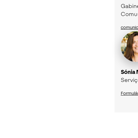
Gabin
Comun
comunic
Sónia
Servi
Formulá