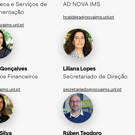
teca e Serviços de
AD NOVA IMS
mentação
hcaldeira@novaims.unl.pt
aims.unl.pt
 Gonçalves
Liliana Lopes
os Financeiros
Secretariado de Direção
ims.unl.pt
secretariado@novaims.unl.pt
Silva
Rúben Teodoro