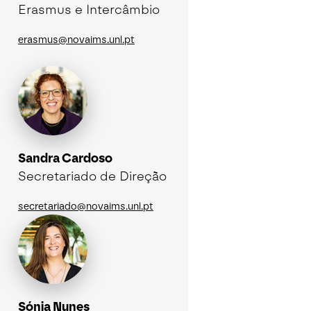
Erasmus e Intercâmbio
erasmus@novaims.unl.pt
Sandra Cardoso
Secretariado de Direção
secretariado@novaims.unl.pt
Sónia Nunes