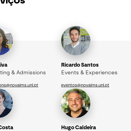
viços
iva
Ricardo Santos
ting & Admissions
Events & Experiences
ons@novaims.unl.pt
eventos@novaims.unl.pt
 Costa
Hugo Caldeira