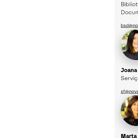
Biblio
Docu
bsd@nov
Joana
Serviç
sf@nova
Marta 