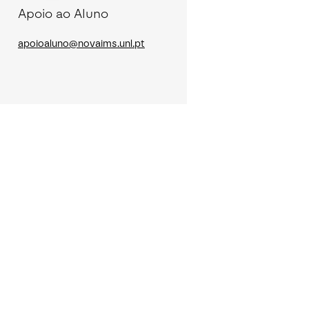
Apoio ao Aluno
apoioaluno@novaims.unl.pt