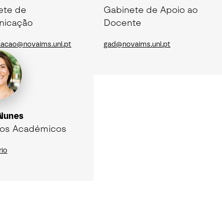
ete de
Gabinete de Apoio ao
icação
Docente
acao@novaims.unl.pt
gad@novaims.unl.pt
 Nunes
ços Académicos
rio