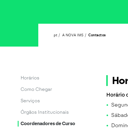
pt
A NOVA IMS
Contactos
Hor
Horários
Como Chegar
Horário 
Serviços
Segund
Órgãos Institucionais
Sábado
Coordenadores de Curso
Doming