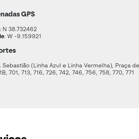
nadas GPS
: N 38.732462
de
: W -9.159921
ortes
S. Sebastião (Linha Azul e Linha Vermelha), Praça d
61B, 701, 713, 716, 726, 742, 746, 756, 758, 770, 771