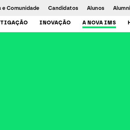
s e Comunidade
Candidatos
Alunos
Alumn
STIGAÇÃO
INOVAÇÃO
A NOVA IMS
Licenciaturas
Pós-Graduações e Mestrados
Mestrados Executivos
Doutoramento em Gestão de Informação
Formação de Executivos
Workshops e Cursos de Curta Duração
Empregabilidade
Concurso especial - emergência
humanitária