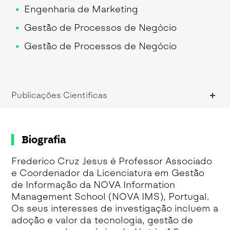
Engenharia de Marketing
Gestão de Processos de Negócio
Gestão de Processos de Negócio
Metodologias de Investigação
Metodologias de Investigação
Publicações Cientificas
Métodos Analíticos e Engenharia de
Marketing
Métodos Analíticos e Engenharia de
Biografia
Marketing
Frederico Cruz Jesus é Professor Associado
Métodos de Ciência de Dados - Modelos
e Coordenador da Licenciatura em Gestão
Descritivos
de Informação da NOVA Information
Management School (NOVA IMS), Portugal.
Métodos de Ciência de Dados - Modelos
Os seus interesses de investigação incluem a
Preditivos
adoção e valor da tecnologia, gestão de
Préprocessamento de Dados