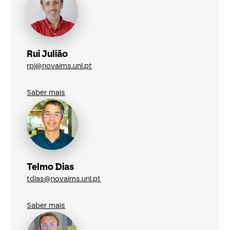
Rui Julião
rpj@novaims.unl.pt
Saber mais
Telmo Dias
tdias@novaims.unl.pt
Saber mais