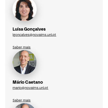
Luísa Gonçalves
lgoncalves@novaims.unl.pt
Saber mais
Mário Caetano
mario@novaims.unl.pt
Saber mais