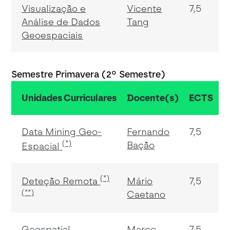
Visualização e
Vicente
7,5
Análise de Dados
Tang
Geoespaciais
Semestre Primavera (2º Semestre)
Unidades Curriculares
Docente(s)
ECTS
Data Mining Geo-
Fernando
7,5
(*)
Bação
Espacial
(*)
Deteção Remota
Mário
7,5
(**)
Caetano
Geospatial
Marco
7,5