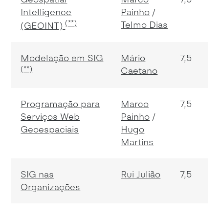
Intelligence
Painho
(**)
Telmo Dias
(GEOINT)
Modelação em SIG
Mário
7,5
(**)
Caetano
Programação para
Marco
7,5
Serviços Web
Painho
Geoespaciais
Hugo
Martins
SIG nas
Rui Julião
7,5
Organizações