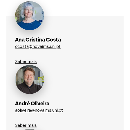
Ana Cristina Costa
ccosta@novaims.unl.pt
Saber mais
André Oliveira
aoliveira@novaims.unl.pt
Saber mais