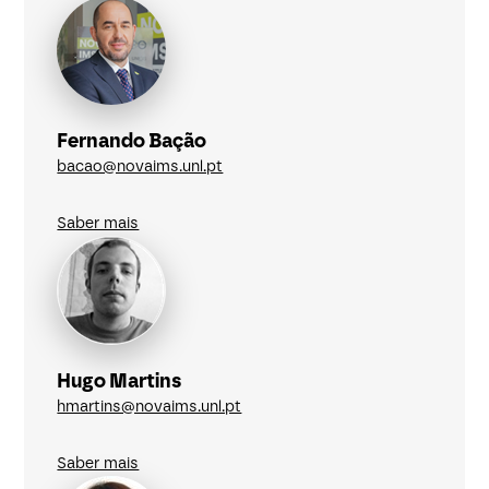
Fernando Bação
bacao@novaims.unl.pt
Saber mais
Hugo Martins
hmartins@novaims.unl.pt
Saber mais