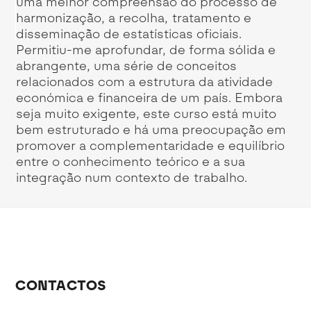
uma melhor compreensão do processo de
Si
harmonização, a recolha, tratamento e
he
disseminação de estatísticas oficiais.
da
Permitiu-me aprofundar, de forma sólida e
pr
abrangente, uma série de conceitos
de
relacionados com a estrutura da atividade
fe
económica e financeira de um país. Embora
Po
seja muito exigente, este curso está muito
bem estruturado e há uma preocupação em
promover a complementaridade e equilíbrio
entre o conhecimento teórico e a sua
integração num contexto de trabalho.
CONTACTOS