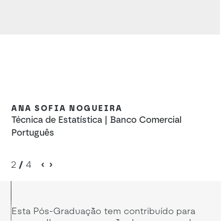
ANA SOFIA NOGUEIRA
F
Técnica de Estatística | Banco Comercial
Da
Português
2
/
4
Esta Pós-Graduação tem contribuído para
A 