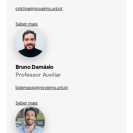
cristina@novaims.unl.pt
Saber mais
Bruno Damásio
Professor Auxiliar
bdamasio@novaims.unl.pt
Saber mais