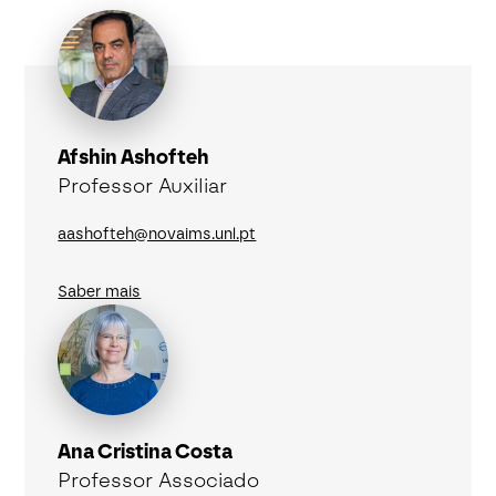
Afshin Ashofteh
Professor Auxiliar
aashofteh@novaims.unl.pt
Saber mais
Ana Cristina Costa
Professor Associado