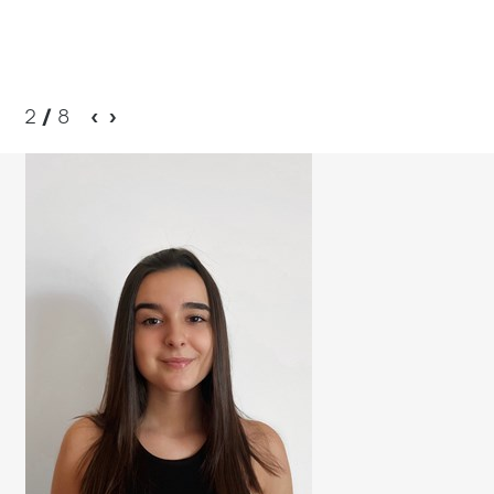
2
/
8