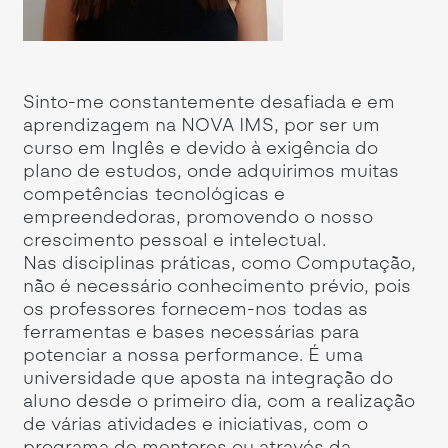
Sinto-me constantemente desafiada e em
Du
e
aprendizagem na NOVA IMS, por ser um
co
as
curso em Inglês e devido à exigência do
ex
e
plano de estudos, onde adquirimos muitas
ex
competências tecnológicas e
in
A
empreendedoras, promovendo o nosso
co
lar
crescimento pessoal e intelectual.
co
e
Nas disciplinas práticas, como Computação,
me
s.
não é necessário conhecimento prévio, pois
re
os professores fornecem-nos todas as
de
tas
ferramentas e bases necessárias para
to
r e
potenciar a nossa performance. É uma
al
,
universidade que aposta na integração do
in
re
aluno desde o primeiro dia, com a realização
co
de várias atividades e iniciativas, com o
vi
programa de mentores ou através da
e 