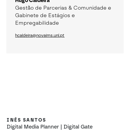
Hugo Caldeira
Gestão de Parcerias & Comunidade e
Gabinete de Estágios e
Empregabilidade
hcaldeira@novaims.unl.pt
INÊS SANTOS
M
Digital Media Planner | Digital Gate
Cu