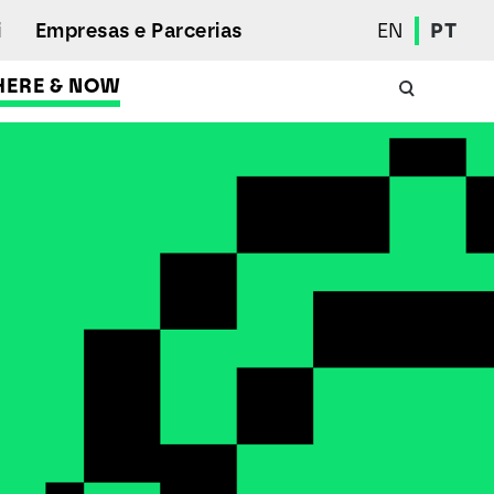
i
Empresas e Parcerias
EN
PT
HERE & NOW
Calendário Académico
Aluno Internacional
Programas de Mobilidade
Associação de Estudantes
Eleições Estudantis
Prémios e Quadro de Mérito
Bolsas
Gabinete de Inserção Profissional
Serviços de Ação Social
Desporto
Regulamentos