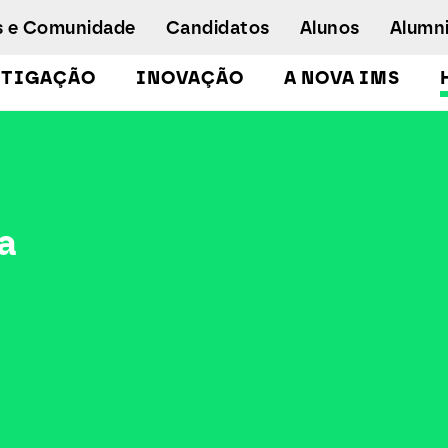
s e Comunidade
Candidatos
Alunos
Alumn
STIGAÇÃO
INOVAÇÃO
A NOVA IMS
Licenciaturas
Pós-Graduações e Mestrados
Mestrados Executivos
a
Doutoramento em Gestão de Informação
Formação de Executivos
Workshops e Cursos de Curta Duração
Empregabilidade
Concurso especial - emergência
humanitária