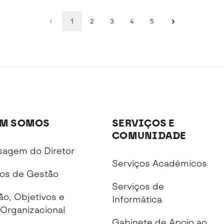
1
2
3
4
5
M SOMOS
SERVIÇOS E
COMUNIDADE
agem do Diretor
Serviços Académicos
os de Gestão
Serviços de
ão, Objetivos e
Informática
Organizacional
Gabinete de Apoio ao