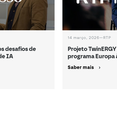
14 março, 2026
—
RTP
s desafios de
Projeto TwinERGY
de IA
programa Europa à
Saber mais