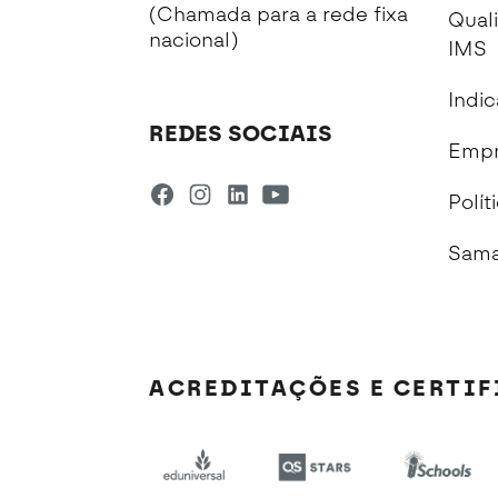
(Chamada para a rede fixa
Qual
nacional)
IMS
Indi
REDES SOCIAIS
Empr
Polít
Sama
ACREDITAÇÕES E CERTI