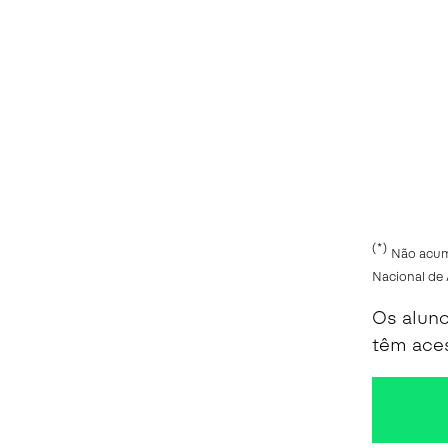
(*)
Não
acumu
Nacional de 
Os alun
têm ace
resumo do cont