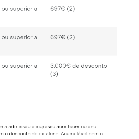
l ou superior a
697€ (2)
l ou superior a
697€ (2)
l ou superior a
3.000€ de desconto
(3)
e a admissão e ingresso acontecer no ano
om o desconto de ex-aluno. Acumulável com o