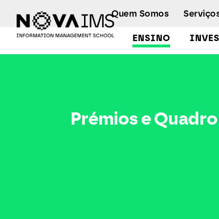
Ver o conteúdo principal
Quem Somos
Serviço
ENSINO
INVE
Prémios e Quadro de Mérito
Prémios e Quadro