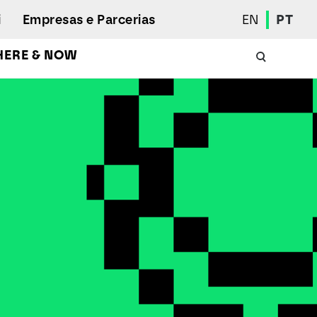
i
Empresas e Parcerias
EN
PT
HERE & NOW
Calendário Académico
Aluno Internacional
Programas de Mobilidade
Associação de Estudantes
Eleições Estudantis
Prémios e Quadro de Mérito
Bolsas
Gabinete de Inserção Profissional
Serviços de Ação Social
Desporto
Regulamentos