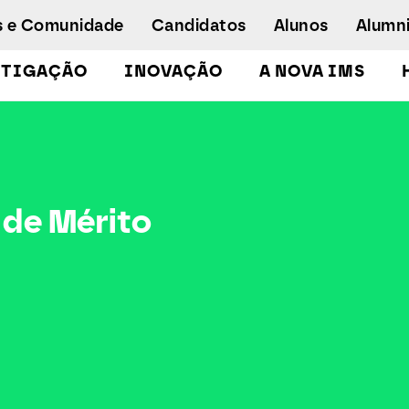
s e Comunidade
Candidatos
Alunos
Alumn
STIGAÇÃO
INOVAÇÃO
A NOVA IMS
Licenciaturas
Pós-Graduações e Mestrados
Mestrados Executivos
 de Mérito
Doutoramento em Gestão de Informação
Formação de Executivos
Workshops e Cursos de Curta Duração
Empregabilidade
Concurso especial - emergência
humanitária