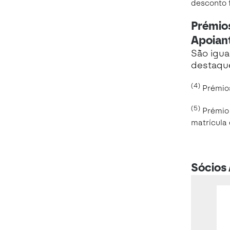
desconto f
Prémios
Apoian
São igua
destaque
(4)
Prémios
(5)
Prémio
matrícula 
Sócios