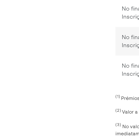
No fin
Inscri
No fin
Inscri
No fin
Inscri
(1)
Prémios
(2)
Valor a
(3)
N
o val
imediatam