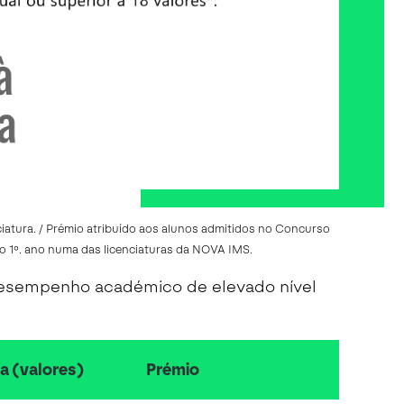
iatura. /
Prémio atribuído aos alunos admitidos no Concurso
o 1º. ano numa das licenciaturas da NOVA IMS.
desempenho académico de elevado nível
a (valores)
Prémio