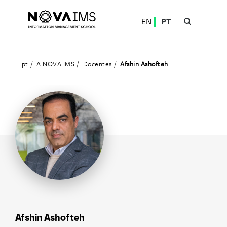
Ver o conteúdo principal
EN
PT
Docentes
pt
A NOVA IMS
Docentes
Afshin Ashofteh
Afshin Ashofteh