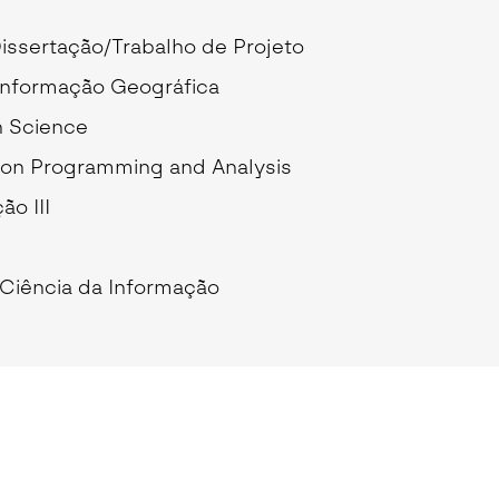
Seguros de Acidentes Pessoais
sertação/Trabalho de Projeto
Estágios
Mentoria
Informação Geográfica
n Science
 on Programming and Analysis
ão III
Ciência da Informação