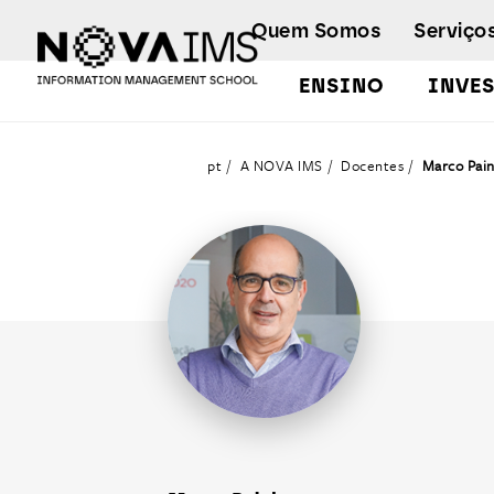
Ver o conteúdo principal
Quem Somos
Serviço
ENSINO
INVE
Docentes
pt
A NOVA IMS
Docentes
Marco Pai