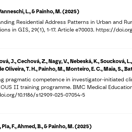
 Vanneschi, L., & Painho, M. (2025)
nding Residential Address Patterns in Urban and Ru
ons in GIS, 29(1), 1-17. Article e70003. https://doi.or
vá, J., Cechová, Z., Nagy, V., Nebeská, K., Soucková, L., M
 Oliveira, T. H., Painho, M., Monteiro, E. C., Maia, S., Bat
 pragmatic competence in investigator-initiated clini
S II training programme. BMC Medical Education, 25
doi.org/10.1186/s12909-025-07054-5
, Pla, F., Ahmed, B., & Painho, M. (2025)