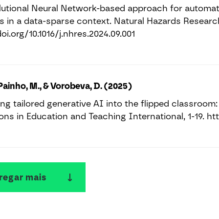
utional Neural Network-based approach for automatic
s in a data-sparse context. Natural Hazards Research,
oi.org/10.1016/j.nhres.2024.09.001
 Painho, M., & Vorobeva, D. (2025)
ng tailored generative AI into the flipped classroom:
ons in Education and Teaching International, 1-19. ht
regar mais