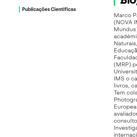
Bio
Publicações Cientificas
Marco P
(NOVA IM
Mundus) 
académi
Naturais
Educação
Faculdad
(MRP) pe
Universi
IMS o ca
livros, c
Tem cola
Photogr
European
avaliado
consult
Investig
internac