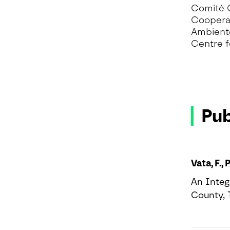
Comité C
Cooperaç
Ambient
Centre f
Pub
Vata, F.,
An Integ
County, 