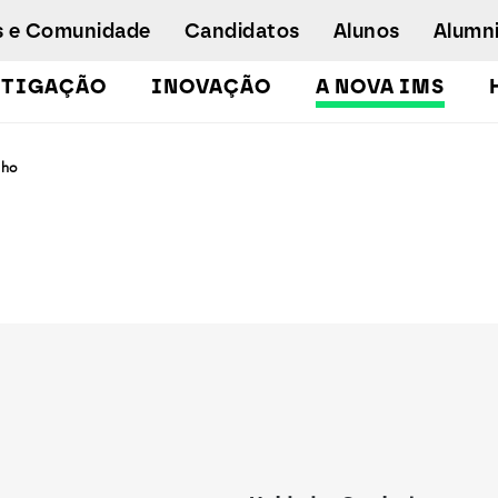
s e Comunidade
Candidatos
Alunos
Alumn
STIGAÇÃO
INOVAÇÃO
A NOVA IMS
Licenciaturas
nho
Pós-Graduações e Mestrados
Mestrados Executivos
Doutoramento em Gestão de Informação
Formação de Executivos
Workshops e Cursos de Curta Duração
Empregabilidade
Concurso especial - emergência
humanitária