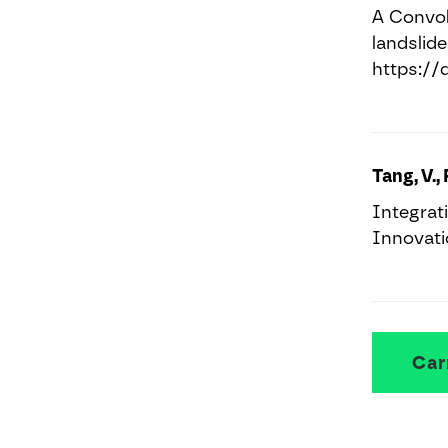
A Convol
landslide
https://d
Tang, V.,
Integrati
Innovati
Car