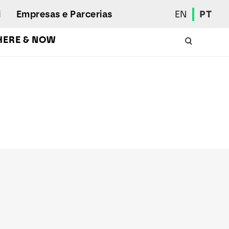
i
Empresas e Parcerias
EN
PT
HERE & NOW
Calendário Académico
Aluno Internacional
Programas de Mobilidade
Associação de Estudantes
Eleições Estudantis
Prémios e Quadro de Mérito
Bolsas
Gabinete de Inserção Profissional
Serviços de Ação Social
Desporto
Regulamentos