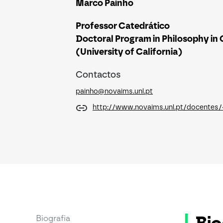
Marco Painho
Professor Catedrático
Doctoral Program in Philosophy in
(University of California)
Contactos
painho@novaims.unl.pt
http://www.novaims.unl.pt/docentes
Biografia