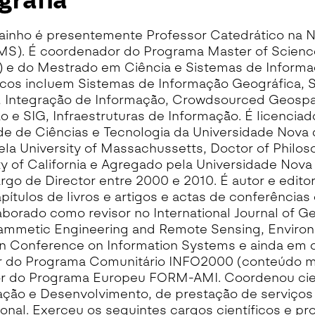
grafia
ainho é presentemente Professor Catedrático na
S). É coordenador do Programa Master of Science
e do Mestrado em Ciência e Sistemas de Informaç
cos incluem Sistemas de Informação Geográfica, 
, Integração de Informação, Crowdsourced Geospati
 e SIG, Infraestruturas de Informação. É licenci
e de Ciências e Tecnologia da Universidade Nova d
la University of Massachussetts, Doctor of Philos
ty of California e Agregado pela Universidade N
rgo de Director entre 2000 e 2010. É autor e edito
apítulos de livros e artigos e actas de conferências 
borado como revisor no International Journal of G
ammetic Engineering and Remote Sensing, Environ
 Conference on Information Systems e ainda em co
r do Programa Comunitário INFO2000 (conteúdo mu
or do Programa Europeu FORM-AMI. Coordenou cien
ação e Desenvolvimento, de prestação de serviço
ional. Exerceu os seguintes cargos científicos e pr