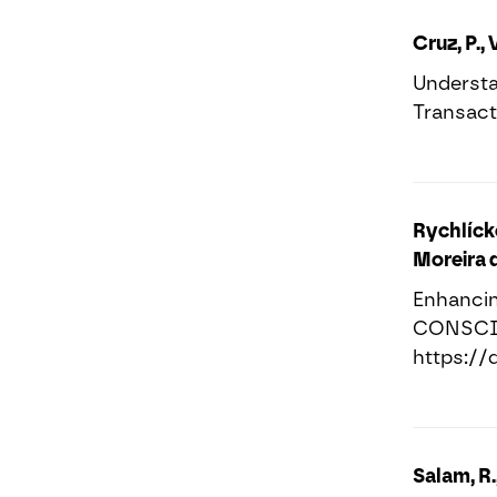
Cruz, P.,
Understa
Transacti
Rychlícko
Moreira de
Enhancing
CONSCIOU
https://
Salam, R.