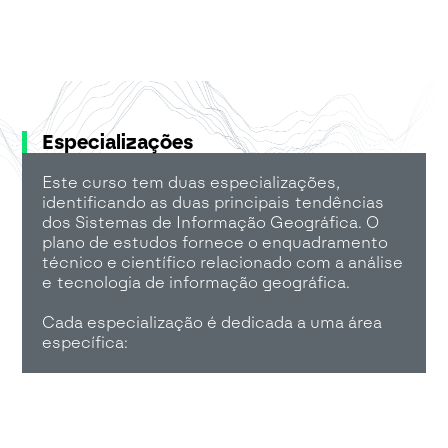
Especializações
Este curso tem duas especializações,
identificando as duas principais tendências
dos Sistemas de Informação Geográfica. O
plano de estudos fornece o enquadramento
técnico e científico relacionado com a análise
e tecnologia de informação geográfica.
Cada especialização é dedicada a uma área
específica: