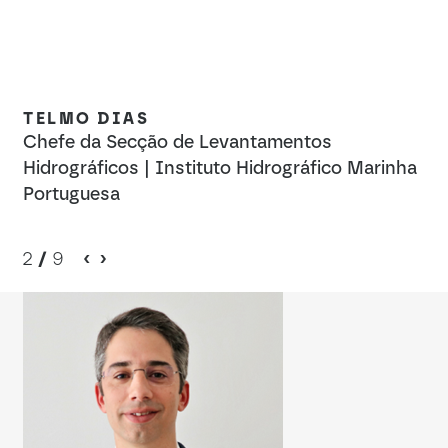
TELMO DIAS
C
s
Chefe da Secção de Levantamentos
Ch
Hidrográficos | Instituto Hidrográfico Marinha
Na
Portuguesa
2
/
9