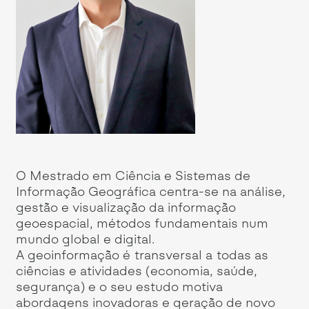
O Mestrado em Ciência e Sistemas de
Po
Informação Geográfica centra-se na análise,
ge
gestão e visualização da informação
Me
geoespacial, métodos fundamentais num
In
s
mundo global e digital.
o 
A geoinformação é transversal a todas as
ho
ciências e atividades (economia, saúde,
fe
segurança) e o seu estudo motiva
ár
a
abordagens inovadoras e geração de novo
um