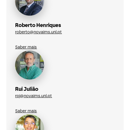
Roberto Henriques
roberto@novaims.unl.pt
Saber mais
Rui Julião
rpj@novaims.unl.pt
Saber mais