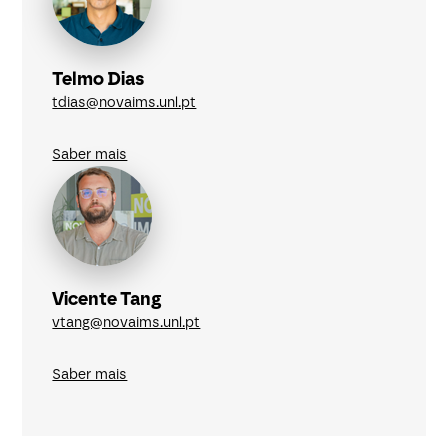
Telmo Dias
tdias@novaims.unl.pt
Saber mais
Vicente Tang
vtang@novaims.unl.pt
Saber mais