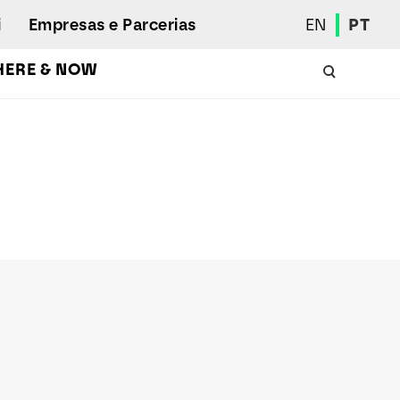
i
Empresas e Parcerias
EN
PT
HERE & NOW
Calendário Académico
Aluno Internacional
Programas de Mobilidade
Associação de Estudantes
Eleições Estudantis
Prémios e Quadro de Mérito
Bolsas
Gabinete de Inserção Profissional
Serviços de Ação Social
Desporto
Regulamentos