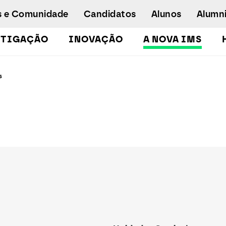
s e Comunidade
Candidatos
Alunos
Alumn
STIGAÇÃO
INOVAÇÃO
A NOVA IMS
Licenciaturas
s
Pós-Graduações e Mestrados
Mestrados Executivos
Doutoramento em Gestão de Informação
Formação de Executivos
Workshops e Cursos de Curta Duração
Empregabilidade
Concurso especial - emergência
humanitária