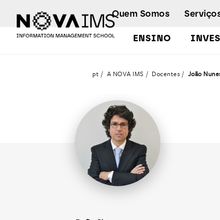
Ver o conteúdo principal
Quem Somos
Serviço
ENSINO
INVE
Docentes
pt
A NOVA IMS
Docentes
João Nune