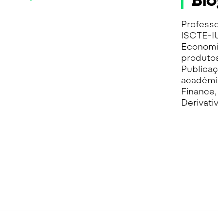
Bio
Professo
ISCTE-I
Economia
produtos
Publicaç
académic
Finance,
Derivati