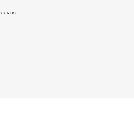
Seguros de Acidentes Pessoais
ssivos
Estágios
Mentoria