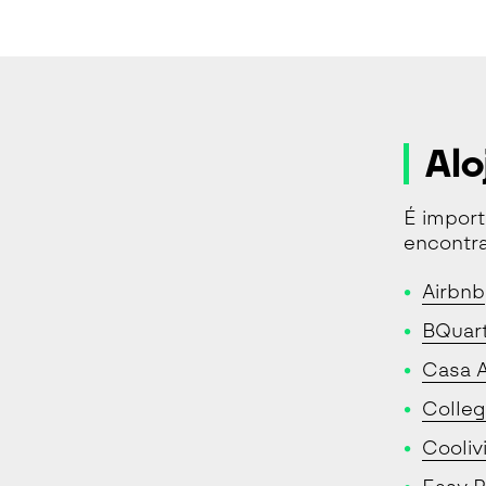
Al
É import
encontra
Airbnb
BQuar
Casa A
Colleg
Cooliv