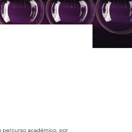
Seguros de Acidentes Pessoais
Estágios
Mentoria
u percurso académico, por