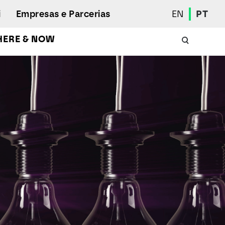
i
Empresas e Parcerias
EN
PT
HERE & NOW
Calendário Académico
Aluno Internacional
Programas de Mobilidade
Associação de Estudantes
Eleições Estudantis
Prémios e Quadro de Mérito
Bolsas
Gabinete de Inserção Profissional
Serviços de Ação Social
Desporto
Regulamentos