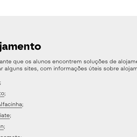
ojamento
ante que os alunos encontrem soluções de alojame
r alguns sites, com informações úteis sobre aloja
;
to
;
lfacinha
;
iate
;
in
;