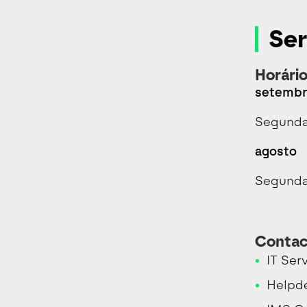
Ser
Horário
setembro
Segunda 
agosto
Segunda 
Contac
IT Ser
Helpd