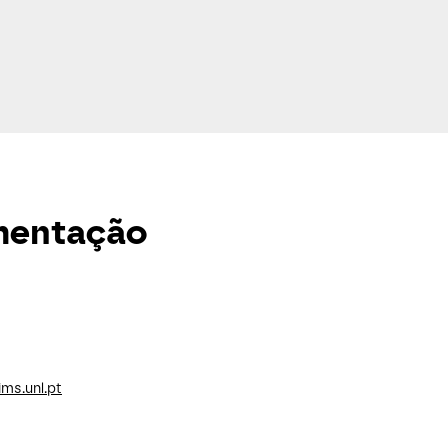
umentação
ms.unl.pt