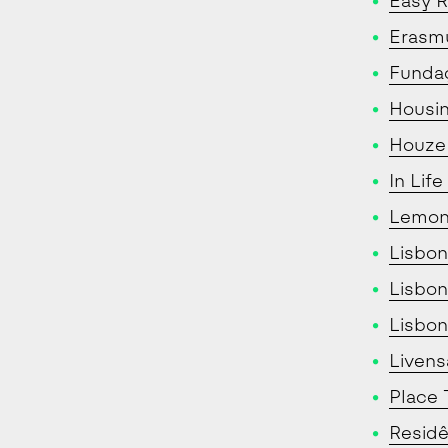
Easy 
Erasm
Funda
Housi
Houze
In Life
Lemon
Lisbon
Lisbon
Lisbo
Livens
Place 
Residê