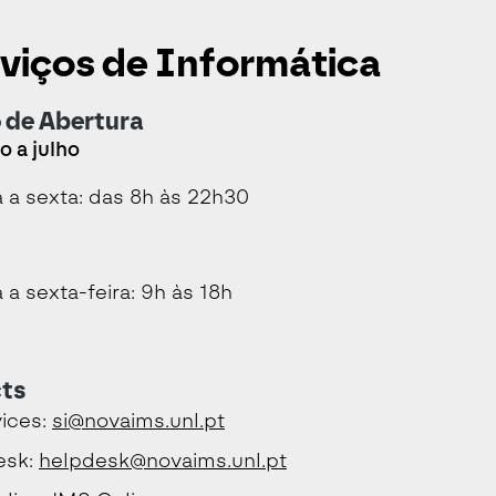
viços de Informática
 de Abertura
 a julho
a sexta: das 8h às 22h30
a sexta-feira: 9h às 18h
ts
vices:
si@novaims.unl.pt
esk:
helpdesk@novaims.unl.pt