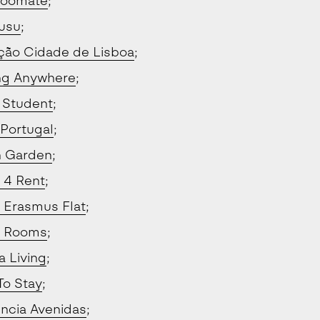
Roomate
;
usu
;
ção Cidade de Lisboa
;
ng Anywhere
;
 Student
;
 Portugal
;
 Garden
;
 4 Rent
;
 Erasmus Flat
;
n Rooms
;
a Living
;
To Stay
;
ncia Avenidas
;