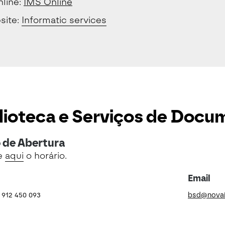
line:
IMS Online
site:
Informatic services
lioteca e Serviços de Doc
 de Abertura
e
aqui
o horário.
Email
 912 450 093
bsd@novai