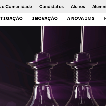
s e Comunidade
Candidatos
Alunos
Alumn
STIGAÇÃO
INOVAÇÃO
A NOVA IMS
Licenciaturas
Pós-Graduações e Mestrados
Mestrados Executivos
Doutoramento em Gestão de Informação
Formação de Executivos
Workshops e Cursos de Curta Duração
Empregabilidade
Concurso especial - emergência
humanitária