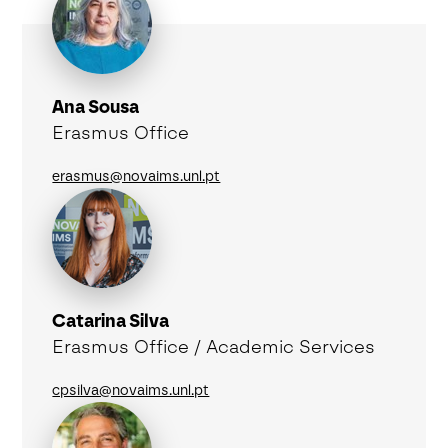
Ana Sousa
Erasmus Office
erasmus@novaims.unl.pt
Catarina Silva
Erasmus Office / Academic Services
cpsilva@novaims.unl.pt