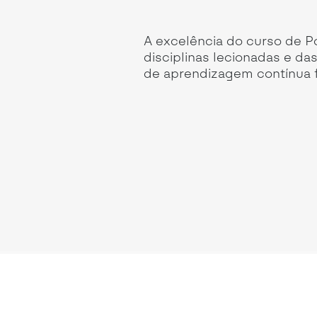
e harmonização, a
A excelência do curso de P
, de forma sólida e
disciplinas lecionadas e d
nómica e financeira de
de aprendizagem contínua f
á uma preocupação em
integração num