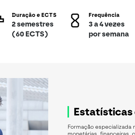
Duração e ECTS
Frequência
2 semestres
3 a 4 vezes
(60 ECTS)
por semana
Estatísticas
Formação especializada n
monetárias, financeiras,