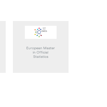
European Master
in Official
Statistics