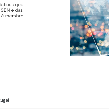
ísticas que
o SEN e das
l é membro.
tugal