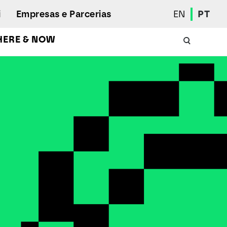
i
Empresas e Parcerias
EN
PT
HERE & NOW
Calendário Académico
Aluno Internacional
Programas de Mobilidade
Associação de Estudantes
Eleições Estudantis
Prémios e Quadro de Mérito
Bolsas
Gabinete de Inserção Profissional
Serviços de Ação Social
Desporto
Regulamentos