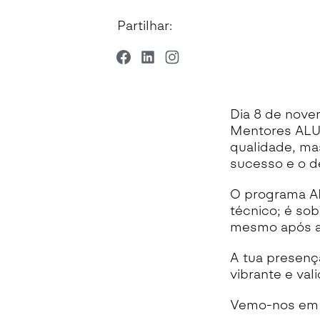
Partilhar:
Dia 8 de nove
Mentores ALU
qualidade, m
sucesso e o d
O programa A
técnico; é so
mesmo após a 
A tua presenç
vibrante e va
Vemo-nos em 