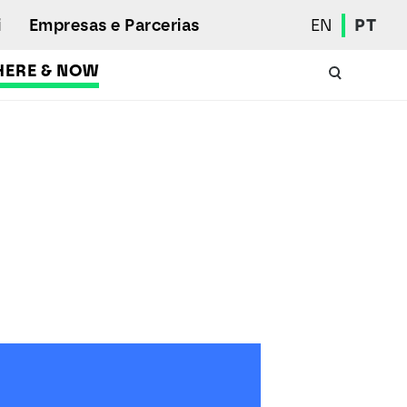
i
Empresas e Parcerias
EN
PT
HERE & NOW
Calendário Académico
Aluno Internacional
Programas de Mobilidade
Associação de Estudantes
Eleições Estudantis
Prémios e Quadro de Mérito
Bolsas
Gabinete de Inserção Profissional
Serviços de Ação Social
Desporto
Regulamentos