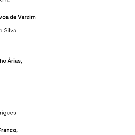
óvoa de Varzim
a Silva
ho Árias,
rigues
Franco,