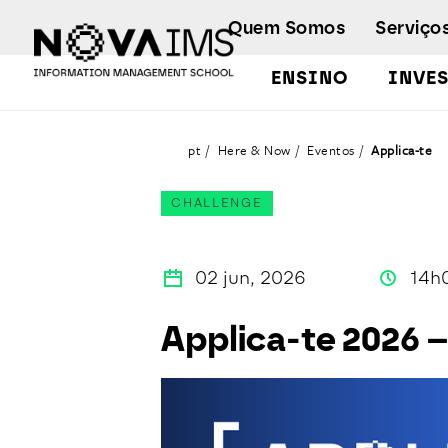
Ver o conteúdo principal
Quem Somos
Serviço
ENSINO
INVE
Applica-te
pt
Here & Now
Eventos
Applica-te
CHALLENGE
02 jun, 2026
14h
Applica-te 2026 –