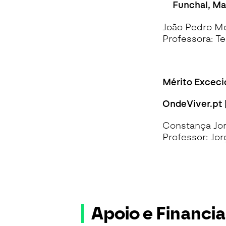
Funchal, Ma
João Pedro Mo
Professora: T
Mérito Exceci
OndeViver.pt 
Constança Jor
Professor: Jo
Apoio e Financ