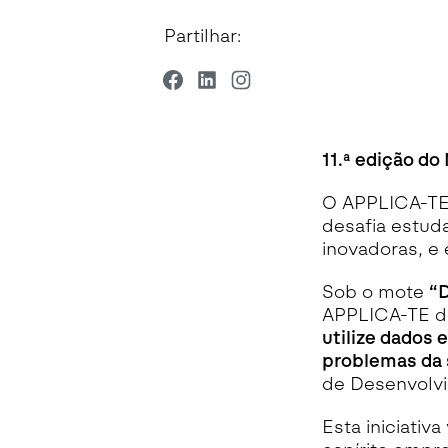
Partilhar:
11.ª edição d
O APPLICA-TE 
desafia estuda
inovadoras, e 
Sob o mote
“D
APPLICA-TE de
utilize dados 
problemas da 
de Desenvolv
Esta iniciativ