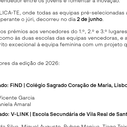
eendedor entre os jovens e fomentar a inovação.
PLICA-TE, onde todas as equipas pré-selecionadas
 perante o júri, decorreu no dia
2 de junho
.
os prémios aos vencedores do 1.º, 2.º e 3.º lugare
como às duas escolas das equipas vencedoras, e 
ito excecional à equipa feminina com um projeto 
ores da edição de 2026:
ado:
FiND | Colégio Sagrado Coração de Maria, Lisb
Vicente Garcia
aniela Amaral
ado:
V-LINK | Escola Secundária de Vila Real de San
da Silva, Miguel Augusto, Ruben Manjua, Tiago Teix