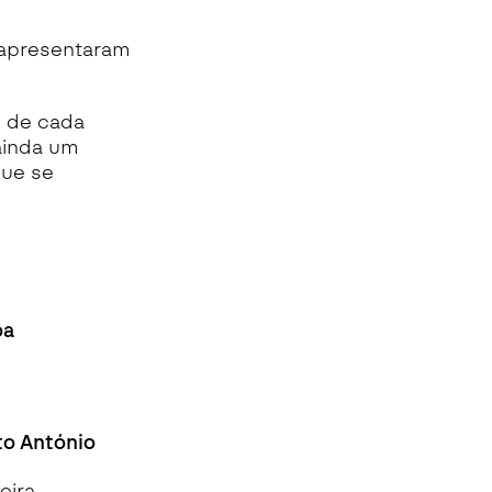
 apresentaram
s de cada
ainda um
que se
oa
to António
eira