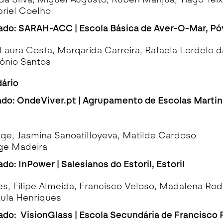
briel Coelho
icado: SARAH-ACC | Escola Básica de Aver-O-Mar, P
Laura Costa, Margarida Carreira, Rafaela Lordelo d
tónio Santos
ário
cado: OndeViver.pt | Agrupamento de Escolas Martin
ge, Jasmina Sanoatilloyeva, Matilde Cardoso
rge Madeira
ado: InPower | Salesianos do Estoril, Estoril
s, Filipe Almeida, Francisco Veloso, Madalena Rod
aula Henriques
cado: VisionGlass | Escola Secundária de Francisco 