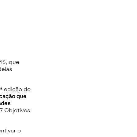
MS, que
deias
1.ª edição do
icação que
andes
17 Objetivos
ntivar o