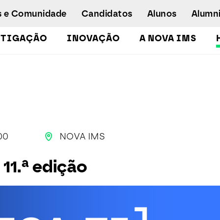
s e Comunidade
Candidatos
Alunos
Alumn
STIGAÇÃO
INOVAÇÃO
A NOVA IMS
Licenciaturas
Pós-Graduações e Mestrados
Mestrados Executivos
Doutoramento em Gestão de Informação
Formação de Executivos
00
NOVA IMS
Workshops e Cursos de Curta Duração
Empregabilidade
 11.ª edição
Concurso especial - emergência
humanitária