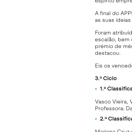
espírito empr
A final do AP
as suas ideias
Foram atribuíd
escalão, bem 
prémio de mér
destacou.
Eis os venced
3.º Ciclo
1.º Classific
Vasco Vieira, 
Professora: D
2.º Classific
Mariana Cruz 