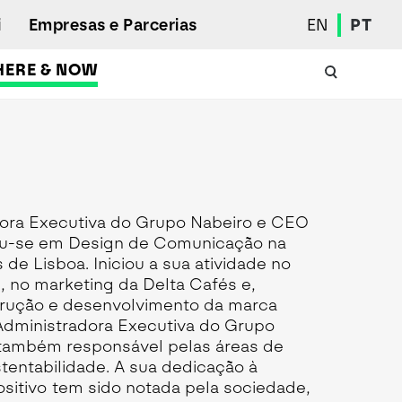
i
Empresas e Parcerias
EN
PT
HERE & NOW
Calendário Académico
Aluno Internacional
Programas de Mobilidade
Associação de Estudantes
dora Executiva do Grupo Nabeiro e CEO
Eleições Estudantis
ou-se em Design de Comunicação na
Prémios e Quadro de Mérito
de Lisboa. Iniciou a sua atividade no
, no marketing da Delta Cafés e,
Bolsas
trução e desenvolvimento da marca
Gabinete de Inserção Profissional
dministradora Executiva do Grupo
Serviços de Ação Social
 também responsável pelas áreas de
Desporto
entabilidade. A sua dedicação à
sitivo tem sido notada pela sociedade,
Regulamentos