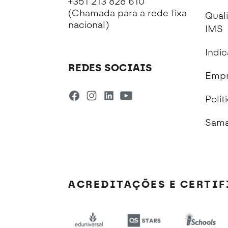
+351 213 828 610
(Chamada para a rede fixa
Qual
nacional)
IMS
Indi
REDES SOCIAIS
Empr
Polít
Sama
ACREDITAÇÕES E CERTI