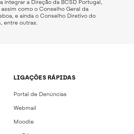
a integrar a Direção da BCSD Portugal,
Seguros de Acidentes Pessoais
 assim como o Conselho Geral da
Estágios
boa, e ainda o Conselho Diretivo do
Mentoria
 entre outras.
LIGAÇÕES RÁPIDAS
Portal de Denúncias
Webmail
Moodle