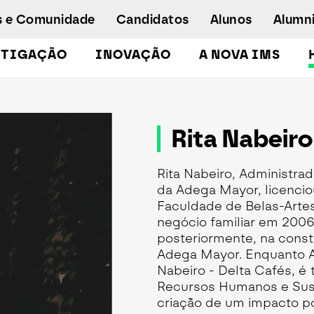
s e Comunidade
Candidatos
Alunos
Alumn
STIGAÇÃO
INOVAÇÃO
A NOVA IMS
Licenciaturas
Pós-Graduações e Mestrados
Rita Nabeiro
Mestrados Executivos
Doutoramento em Gestão de Informação
Rita Nabeiro, Administra
Formação de Executivos
da Adega Mayor, licenci
Workshops e Cursos de Curta Duração
Faculdade de Belas-Artes 
negócio familiar em 2006
Empregabilidade
posteriormente, na cons
Concurso especial - emergência
Adega Mayor. Enquanto A
humanitária
Nabeiro - Delta Cafés, é
Recursos Humanos e Sust
criação de um impacto po