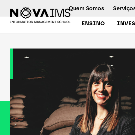
Ver o conteúdo principal
Quem Somos
Serviço
ENSINO
INVE
Rita Nabeiro DwP Summit 24