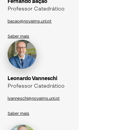
Fernando Bação
Seguros de Acidentes Pessoais
Professor Catedrático
Estágios
Mentoria
bacao@novaims.unl.pt
Saber mais
Leonardo Vanneschi
Professor Catedrático
lvanneschi@novaims.unl.pt
Saber mais