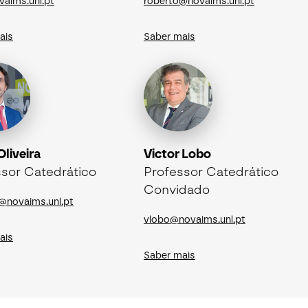
aims.unl.pt
roberto@novaims.unl.pt
ais
Saber mais
Oliveira
Victor Lobo
sor Catedrático
Professor Catedrático
Convidado
a@novaims.unl.pt
vlobo@novaims.unl.pt
ais
Saber mais