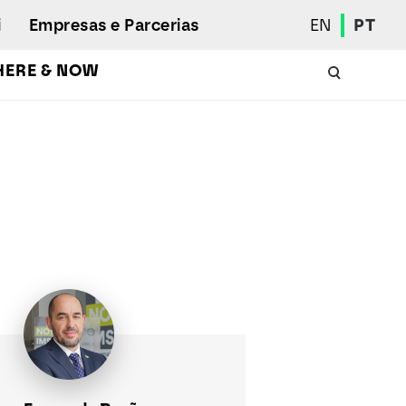
i
Empresas e Parcerias
EN
PT
HERE & NOW
Calendário Académico
Aluno Internacional
Programas de Mobilidade
Associação de Estudantes
Eleições Estudantis
Prémios e Quadro de Mérito
Bolsas
Gabinete de Inserção Profissional
Serviços de Ação Social
Desporto
Regulamentos