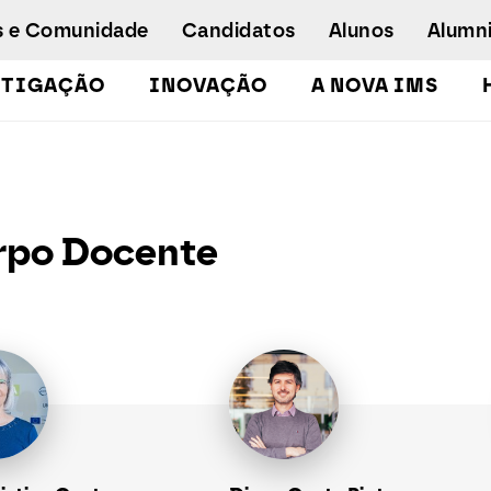
s e Comunidade
Candidatos
Alunos
Alumn
STIGAÇÃO
INOVAÇÃO
A NOVA IMS
Licenciaturas
Pós-Graduações e Mestrados
Mestrados Executivos
rpo Docente
Doutoramento em Gestão de Informação
Formação de Executivos
Workshops e Cursos de Curta Duração
Empregabilidade
Concurso especial - emergência
humanitária