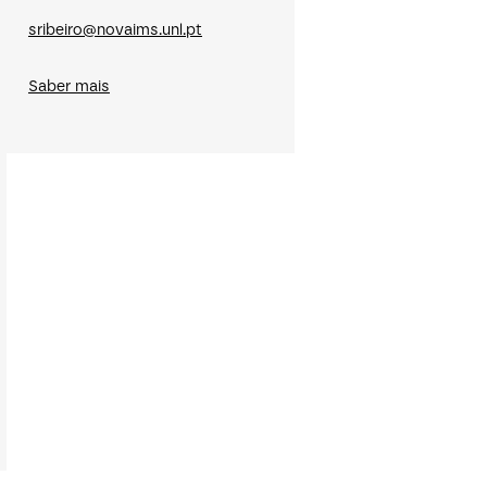
sribeiro@novaims.unl.pt
Saber mais