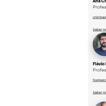
Ana Cr
Profe
cristina
Saber m
Flávio
Profes
fpinhei
Saber m