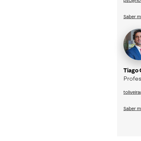
psc@nov
Saber m
Tiago 
Profes
toliveir
Saber m