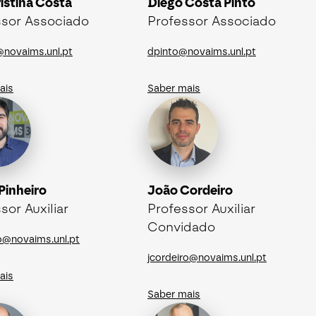
istina Costa
Diego Costa Pinto
ssor Associado
Professor Associado
@novaims.unl.pt
dpinto@novaims.unl.pt
ais
Saber mais
 Pinheiro
João Cordeiro
sor Auxiliar
Professor Auxiliar
Convidado
ro@novaims.unl.pt
jcordeiro@novaims.unl.pt
ais
Saber mais