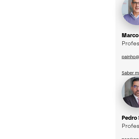
Marco
Profes
painho@
Saber m
Pedro
Profes